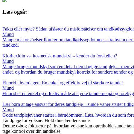
Læs også:
Fakta eller myte? Sådan afslører du misforståelser om tandkødssygd
Mund
Mange misforståelser florerer om tandkødssygdomme – fra hvem der r
tandkød.
Klorhexidin vs. kosmetisk mundskyl – kender du forskellen?
Mund
Mange bruger mundskyl som en del af den daglige tandpleje – men vids
andet, og hvordan du bruger mundskyl korrekt for sundere tænder og
Fluorid i hverdagen: En enkel og effektiv vej til stærkere tænder
Mund
Fluorid er en enkel og effektiv måde at styrke tænderne på og forebygge
Lær børn at tage ansvar for deres tandpleje – sunde vaner starter tidlig
Mund
Gode tandplejevaner starter i barndommen. Læs, hvordan du som forælde
Tandpleje for voksne: Hold dine tænder sunde
Denne e-bog fokuserer på, hvordan voksne kan opretholde sunde tænde
tage kontrol over din tandhelse.