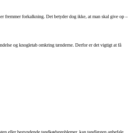
er fremmer forkalkning. Det betyder dog ikke, at man skal give op –
etændelse og knogletab omkring tænderne. Derfor er det vigtigt at få
tandsten eller begyndende tandkødsproblemer, kan tandlægen anbefale