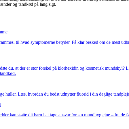
tænder og tandkød på lang sigt.
omme
ammes, til hvad symptomerne betyder. Få klar besked om de mest udbre
te du, at der er stor forskel på klorhexidin og kosmetisk mundskyl? L
 tandkød.
 huller. Læs, hvordan du bedst udnytter fluorid i din daglige tandpleje,
t
r kan støtte dit barn i at tage ansvar for sin mundhygiejne – fra de f