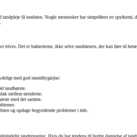
 tandpleje få tandsten. Nogle mennesker har simpelthen en spytkemi, d
.
rier trives. Det er bakterierne, ikke selve tandstenen, der kan føre til b
tydeligt med god mundhygiejne:
ød tandbørste.
e plak mellem tænderne.
 børste med det samme.
oblemer.
ndsten og opdage begyndende problemer i tide.
ed almindelig tandrensning. Hvis du har tendens til hurtig dannelse af 