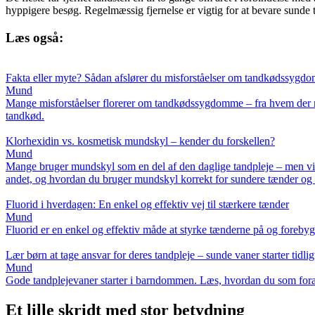
hyppigere besøg. Regelmæssig fjernelse er vigtig for at bevare sunde 
Læs også:
Fakta eller myte? Sådan afslører du misforståelser om tandkødssygd
Mund
Mange misforståelser florerer om tandkødssygdomme – fra hvem der r
tandkød.
Klorhexidin vs. kosmetisk mundskyl – kender du forskellen?
Mund
Mange bruger mundskyl som en del af den daglige tandpleje – men vids
andet, og hvordan du bruger mundskyl korrekt for sundere tænder og
Fluorid i hverdagen: En enkel og effektiv vej til stærkere tænder
Mund
Fluorid er en enkel og effektiv måde at styrke tænderne på og forebygge
Lær børn at tage ansvar for deres tandpleje – sunde vaner starter tidlig
Mund
Gode tandplejevaner starter i barndommen. Læs, hvordan du som forælde
Et lille skridt med stor betydning