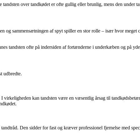
tandsten over tandkødet er ofte gullig eller brunlig, mens den under 
en og sammensætningen af spyt spiller en stor rolle – især hvor meget 
es tandsten ofte på indersiden af fortænderne i underkæben og på yde
t udbredte.
 I virkeligheden kan tandsten være en væsentlig årsag til tandkødsbetæn
tandkødet.
r tandtråd. Den sidder for fast og kræver professionel fjernelse med sp