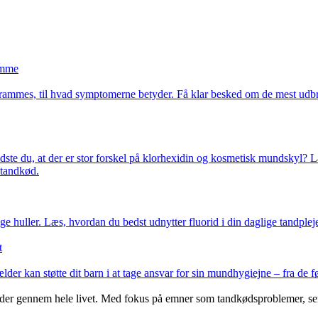
omme
ammes, til hvad symptomerne betyder. Få klar besked om de mest udbre
te du, at der er stor forskel på klorhexidin og kosmetisk mundskyl? L
 tandkød.
 huller. Læs, hvordan du bedst udnytter fluorid i din daglige tandpleje,
t
r kan støtte dit barn i at tage ansvar for sin mundhygiejne – fra de f
r gennem hele livet. Med fokus på emner som tandkødsproblemer, sensk