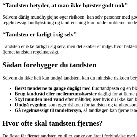
“Tandsten betyder, at man ikke børster godt nok”
Selvom dårlig mundhygiejne øger risikoen, kan selv personer med god
regelmæssig tandbørstning og tandrensning kan holde problemet nede
“Tandsten er farligt i sig selv”
Tandsten er ikke farligt i sig selv, men det skaber et miljø, hvor bakte
fjernet tandsten regelmæssigt.
Sådan forebygger du tandsten
Selvom du ikke helt kan undgå tandsten, kan du mindske risikoen be
Børst tænderne to gange dagligt
med fluortandpasta og en bl
Brug tandtråd eller mellemrumsbørster
dagligt for at fjern
Skyl munden med vand
efter måltider, især hvis du ikke kan
Undgå rygning
, som øger risikoen for tandsten og tandkødspr
Gå regelmæssigt til tandeftersyn
, så tandlægen kan fjerne ta
Hvor ofte skal tandsten fjernes?
De fleste får fjernet tandsten én til to gange om året i forbindelse m