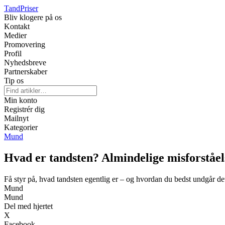
Tand
Priser
Bliv klogere på os
Kontakt
Medier
Promovering
Profil
Nyhedsbreve
Partnerskaber
Tip os
Min konto
Registrér dig
Mailnyt
Kategorier
Mund
Hvad er tandsten? Almindelige misforståel
Få styr på, hvad tandsten egentlig er – og hvordan du bedst undgår de
Mund
Mund
Del med hjertet
X
Facebook